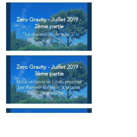
Zero Gravity - Juillet 2019 -
2ème partie
"La disparition de quoi ?"
Zero Gravity - Juillet 2019 -
3ème partie
Nous utilisons ici l’outil proposé
par Ramesh Balsekar, à propos
du libre arbitre.
Zero Gravity - Juillet 2019 -
4ème partie