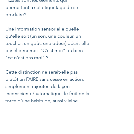
“Quels sont les éléments qui 
permettent à cet étiquetage de se 
produire?
Une information sensorielle quelle 
qu’elle soit (un son, une couleur, un 
toucher, un goût, une odeur) décrit-elle 
par elle-même:  "C’est moi" ou bien 
"ce n'est pas moi” ?
Cette distinction ne serait-elle pas 
plutôt un FAIRE sans cesse en action, 
simplement rajoutée de façon 
inconsciente/automatique, le fruit de la 
force d’une habitude, aussi vilaine 
qu’inutile pour naviguer dans la vie ?
Trouver les critères de cette sélection 
permet - peut-être - de VOIR que ceux-