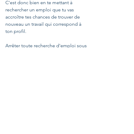
C'est donc bien en te mettant à 
rechercher un emploi que tu vas 
accroître tes chances de trouver de 
nouveau un travail qui correspond à 
ton profil.
Arrêter toute recherche d'emploi sous 
prétexte que c’est l’activité d’une 
personne inexistante garantit 
seulement que tu n'en trouveras pas... 
Au sein de l’histoire, le personnage va 
se mettre - de façon corrélée - en 
activité de recherche pour qu’un 
emploi se présente à lui.
La différence notable entre une 
recherche d’emploi “éveillée” et une 
recherche d’emploi “souffrante” va 
résider dans cette immense 