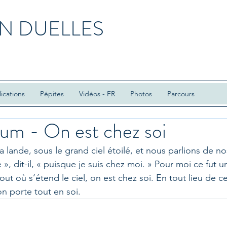
N DUELLES
ications
Pépites
Vidéos - FR
Photos
Parcours
sum - On est chez soi
la lande, sous le grand ciel étoilé, et nous parlions de nos
 », dit-il, « puisque je suis chez moi. » Pour moi ce fut u
out où s’étend le ciel, on est chez soi. En tout lieu de ce
on porte tout en soi.