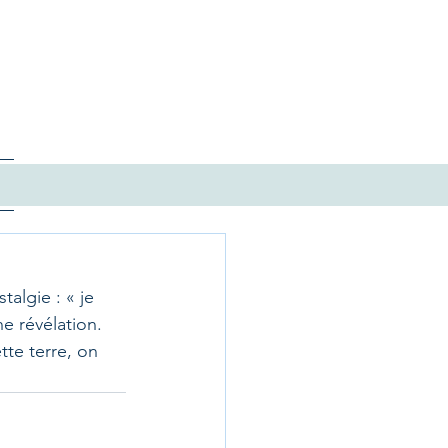
talgie : « je 
ne révélation. 
tte terre, on 