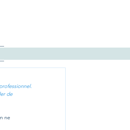
professionnel. 
der de 
on ne 