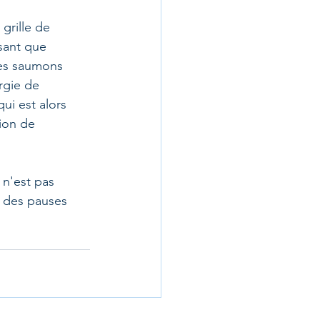
grille de 
sant que 
des saumons 
rgie de 
ui est alors 
tion de 
 n'est pas 
c des pauses 