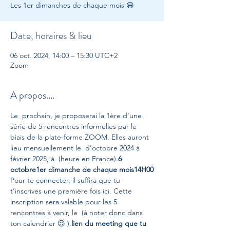
Les 1er dimanches de chaque mois 😃
Date, horaires & lieu
06 oct. 2024, 14:00 – 15:30 UTC+2
Zoom
A propos....
Le 
 prochain, je proposerai la 1ère d’une 
série de 5 rencontres informelles par le 
biais de la plate-forme ZOOM. Elles auront 
lieu mensuellement le 
 d'octobre 2024 à 
février 2025, à 
 (heure en France).
6 
octobre
1er dimanche de chaque mois
14H00
Pour te connecter, il suffira que tu 
t’inscrives une première fois ici. Cette 
inscription sera valable pour les 5 
rencontres à venir, le 
 (à noter donc dans 
ton calendrier 😉 ).
lien du meeting que tu 