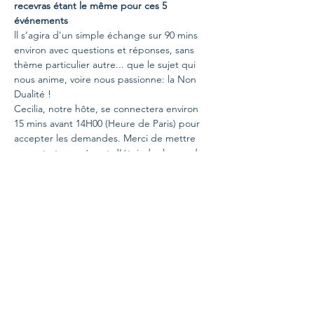
recevras étant le même pour ces 5 
événements
ll s’agira d'un simple échange sur 90 mins 
environ avec questions et réponses, sans 
thème particulier autre... que le sujet qui 
nous anime, voire nous passionne: la Non 
Dualité !
Cecilia, notre hôte, se connectera environ 
15 mins avant 14H00 (Heure de Paris) pour 
accepter les demandes. Merci de mettre 
en route ta caméra et d’éteindre le son de 
ton micro au moins 5 mins avant le début 
de l’échange.
Pour ces rencontres, ceux d’entre vous qui 
souhaitez poser une question précise ou 
“brûlante", connectez-vous 10-15 minutes 
avant 14H00, Cecilia recueillera vos noms et 
vous invitera à parler tour à tour. Merci 
d’être le plus concis possible et d’éviter les 
questions d’ordre trop personnel.
Note bien qu’il n’y aura 
 et donc pas de 