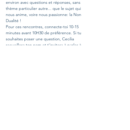
environ avec questions et réponses, sans 
thème particulier autre... que le sujet qui 
nous anime, voire nous passionne: la Non 
Dualité !
Pour ces rencontres, connecte-toi 10-15 
minutes avant 10H30 de préférence. Si tu 
souhaites poser une question, Cecilia 
recueillera ton nom et t'invitera à parler à 
ton tour. Merci d’être le plus concis 
possible et d’éviter les questions d’ordre 
trop personnel.
Note bien que 
ces rencontres ne font pas 
l'objet d’enregistrement et donc il n’y pas 
d’envoi de différé
, ceci afin de garder la 
fraîcheur de l’instant, s’imprégner des 
échanges maintenant et pas plus tard, 
 mais aussi  garantir la confidentialité de ces 
précieux partages en groupe.
Ces rencontres sont ouvertes librement à 
tous et toutes et ne sont pas payantes.
A très bientôt !