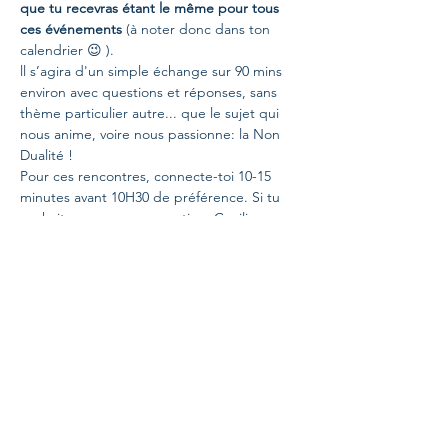
que tu recevras étant le même pour tous 
ces événements
 (à noter donc dans ton 
calendrier 😉 ).
ll s’agira d'un simple échange sur 90 mins 
environ avec questions et réponses, sans 
thème particulier autre... que le sujet qui 
nous anime, voire nous passionne: la Non 
Dualité !
Pour ces rencontres, connecte-toi 10-15 
minutes avant 10H30 de préférence. Si tu 
souhaites poser une question, Cecilia 
recueillera ton nom et t'invitera à parler à 
ton tour. Merci d’être le plus concis 
possible et d’éviter les questions d’ordre 
trop personnel.
Note bien que 
ces rencontres ne font pas 
l'objet d’enregistrement et donc il n’y pas 
d’envoi de différé
, ceci afin de garder la 
fraîcheur de l’instant, s’imprégner des 
échanges maintenant et pas plus tard, 
 mais aussi  garantir la confidentialité de ces 