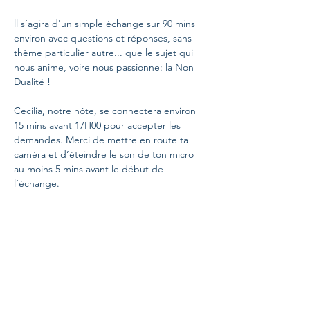
ll s’agira d'un simple échange sur 90 mins 
environ avec questions et réponses, sans 
thème particulier autre... que le sujet qui 
nous anime, voire nous passionne: la Non 
Dualité !
Cecilia, notre hôte, se connectera environ 
15 mins avant 17H00 pour accepter les 
demandes. Merci de mettre en route ta 
caméra et d’éteindre le son de ton micro 
au moins 5 mins avant le début de 
l’échange.
Pour ces rencontres, ceux d’entre vous qui 
souhaitez poser une question précise ou 
“brûlante", connectez-vous quelques 
minutes avant 17H00, Cecilia recueillera vos 
noms et vous invitera à parler tour à tour. 
Merci d’être le plus concis possible et 
d’éviter les questions d’ordre trop 