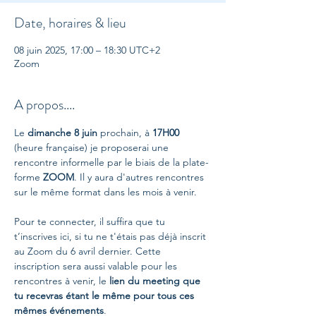
Date, horaires & lieu
08 juin 2025, 17:00 – 18:30 UTC+2
Zoom
A propos....
Le 
dimanche
8 juin
 prochain, à 
17H00
(heure française) je proposerai une 
rencontre informelle par le biais de la plate-
forme 
ZOOM
. Il y aura d'autres rencontres 
sur le même format dans les mois à venir.
Pour te connecter, il suffira que tu 
t’inscrives ici, si tu ne t'étais pas déjà inscrit 
au Zoom du 6 avril dernier. Cette 
inscription sera aussi valable pour les 
rencontres à venir, le 
lien du meeting que 
tu recevras étant le même pour tous ces 
mêmes événements
.