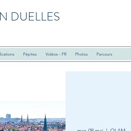
N DUELLES
ications
Pépites
Vidéos - FR
Photos
Parcours
mar. 09 mai
  |  
OLAM