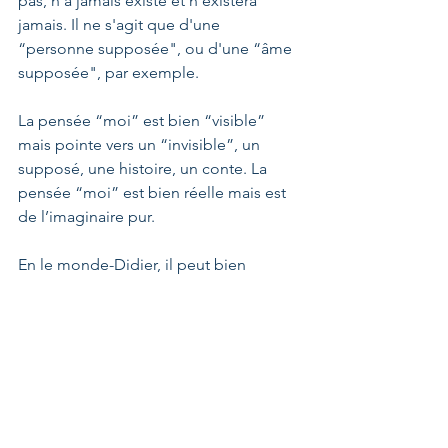
pas, n’a jamais existé et n’existera 
jamais. Il ne s'agit que d'une 
“personne supposée", ou d'une “âme 
supposée", par exemple.
La pensée “moi” est bien “visible” 
mais pointe vers un “invisible”, un 
supposé, une histoire, un conte. La 
pensée “moi” est bien réelle mais est 
de l’imaginaire pur.
En le monde-Didier, il peut bien 
apparaître des pensées de licornes, de 
l’imaginaire pur, de l’invisible, mais à 
aucun moment ces pensées ne 
prétendent décrire autre chose que du 
rêve, du concept, et en ce sens ce rêve 
est “sain”, - “sain” d'esprit, si j'ose 
dire... !