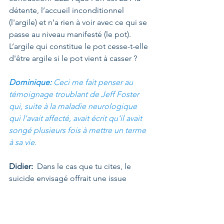
détente, l’accueil inconditionnel 
(l'argile) et n’a rien à voir avec ce qui se 
passe au niveau manifesté (le pot). 
L’argile qui constitue le pot cesse-t-elle 
d'être argile si le pot vient à casser ?
Dominique: 
Ceci me fait penser au 
témoignage troublant de Jeff Foster 
qui, suite à la maladie neurologique 
qui l'avait affecté, avait écrit qu'il avait 
songé plusieurs fois à mettre un terme 
à sa vie.
Didier:  
Dans le cas que tu cites, le 
suicide envisagé offrait une issue 
possible à une histoire compliquée et 
douloureuse. Jeff Foster n'est pas 
passé à l'acte et s'est d'ailleurs remis 