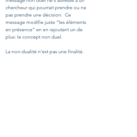
message non duel ne s’adresse à un 
chercheur qui pourrait prendre ou ne 
pas prendre une décision.  Ce 
message modifie juste “les éléments 
en présence” en en rajoutant un de 
plus: le concept non duel.
La non-dualité n’est pas une finalité. 
Les anciens concepts duels et les 
nouveaux concepts non-duels peuvent 
très bien eux aussi tous disparaître, si la 
Vie prend la direction d'une ultime 
simplification. 😉
Note qu’aucun des scénarios décrits ci-
dessus n’est hiérarchiquement 
supérieur ou inférieur. Dans tous les 
cas, cette même et unique Source est à 
l’œuvre...